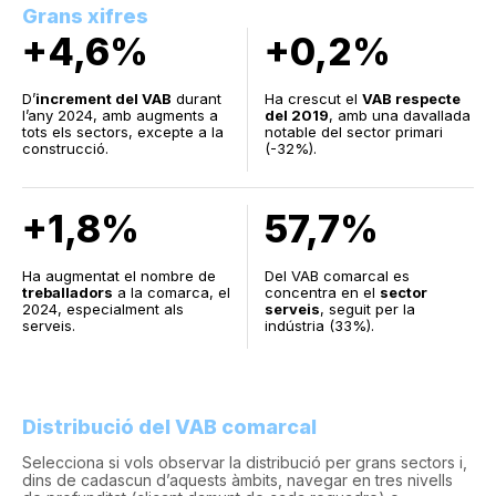
Grans xifres
+4,6%
+0,2%
D’
increment del VAB
durant
Ha crescut el
VAB respecte
l’any 2024, amb augments a
del 2019
, amb una davallada
tots els sectors, excepte a la
notable del sector primari
construcció.
(-32%).
+1,8%
57,7%
Ha augmentat el nombre de
Del VAB comarcal es
treballadors
a la comarca, el
concentra en el
sector
2024, especialment als
serveis
, seguit per la
serveis.
indústria (33%).
Distribució del VAB comarcal
Selecciona si vols observar la distribució per grans sectors i,
dins de cadascun d’aquests àmbits, navegar en tres nivells