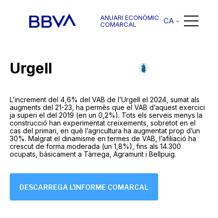
ANUARI ECONÒMIC
CA
COMARCAL
Urgell
L’increment del 4,6% del VAB de l’Urgell el 2024, sumat als
augments del 21-23, ha permès que el VAB d’aquest exercici
ja superi el del 2019 (en un 0,2%). Tots els serveis menys la
construcció han experimentat creixements, sobretot en el
cas del primari, en què l’agricultura ha augmentat prop d’un
30%. Malgrat el dinamisme en termes de VAB, l’afiliació ha
crescut de forma moderada (un 1,8%), fins als 14.300
ocupats, bàsicament a Tàrrega, Agramunt i Bellpuig.
DESCARREGA L’INFORME COMARCAL