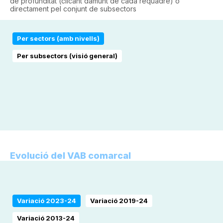
de profunditat (clicant damunt de cada requadre) o
directament pel conjunt de subsectors
Per sectors (amb nivells)
Per subsectors (visió general)
Evolució del VAB comarcal
Variació 2023-24
Variació 2019-24
Variació 2013-24