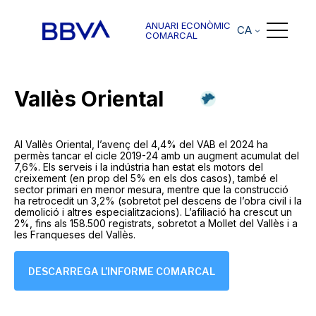
ANUARI ECONÒMIC
CA
COMARCAL
Vallès Oriental
Al Vallès Oriental, l’avenç del 4,4% del VAB el 2024 ha
permès tancar el cicle 2019-24 amb un augment acumulat del
7,6%. Els serveis i la indústria han estat els motors del
creixement (en prop del 5% en els dos casos), també el
sector primari en menor mesura, mentre que la construcció
ha retrocedit un 3,2% (sobretot pel descens de l’obra civil i la
demolició i altres especialitzacions). L’afiliació ha crescut un
2%, fins als 158.500 registrats, sobretot a Mollet del Vallès i a
les Franqueses del Vallès.
DESCARREGA L’INFORME COMARCAL