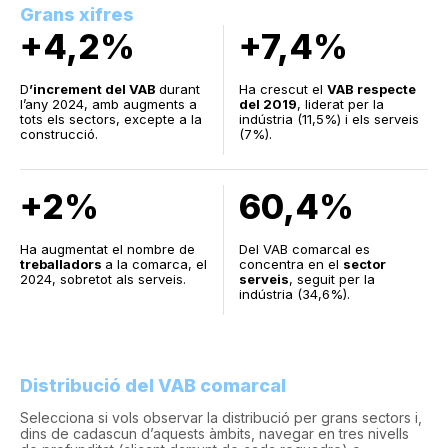
Grans xifres
+4,2%
+7,4%
D
’increment del VAB
durant
Ha crescut el
VAB respecte
l’any 2024, amb augments a
del 2019
, liderat per la
tots els sectors, excepte a la
indústria (11,5%) i els serveis
construcció.
(7%).
+2%
60,4%
Ha augmentat el nombre de
Del VAB comarcal es
treballadors
a la comarca, el
concentra en el
sector
2024, sobretot als serveis.
serveis
, seguit per la
indústria (34,6%).
Distribució del VAB comarcal
Selecciona si vols observar la distribució per grans sectors i,
dins de cadascun d’aquests àmbits, navegar en tres nivells