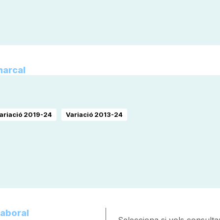
marcal
ariació 2019-24
Variació 2013-24
laboral
Selecciona si vols consultar