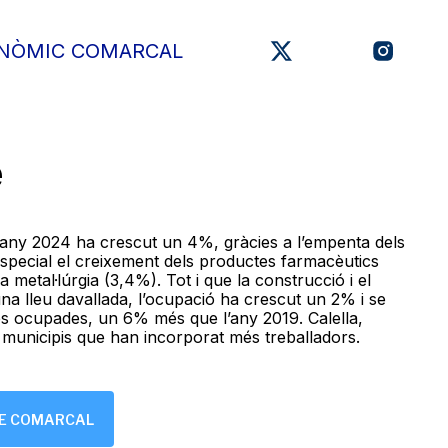
ONÒMIC COMARCAL
e
any 2024 ha crescut un 4%, gràcies a l’empenta dels
n especial el creixement dels productes farmacèutics
a metal·lúrgia (3,4%). Tot i que la construcció i el
una lleu davallada, l’ocupació ha crescut un 2% i se
s ocupades, un 6% més que l’any 2019. Calella,
 municipis que han incorporat més treballadors.
ME COMARCAL