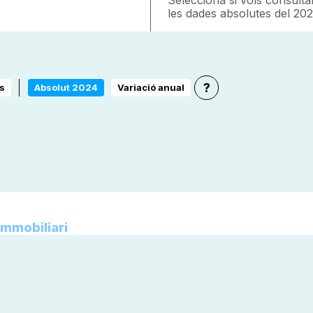
les dades absolutes del 202
?
s
Absolut 2024
Variació anual
immobiliari