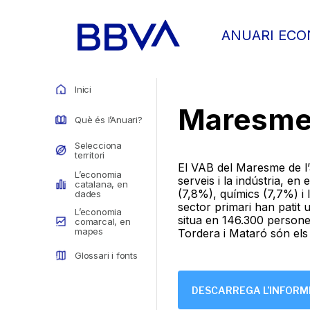
ANUARI EC
Inici
Maresm
Què és l’Anuari?
Selecciona
territori
El VAB del Maresme de l’
L’economia
serveis i la indústria, e
catalana, en
(7,8%), químics (7,7%) i l
dades
sector primari han patit 
L’economia
situa en 146.300 persone
comarcal, en
mapes
Tordera i Mataró són els
Glossari i fonts
DESCARREGA L’INFOR