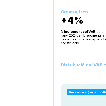
Grans xifres
+4%
D
’increment del VAB
duran
l’any 2024, amb augments a
tots els sectors, excepte a la
construcció.
Distribució del VAB 
Per sectors (amb nivell