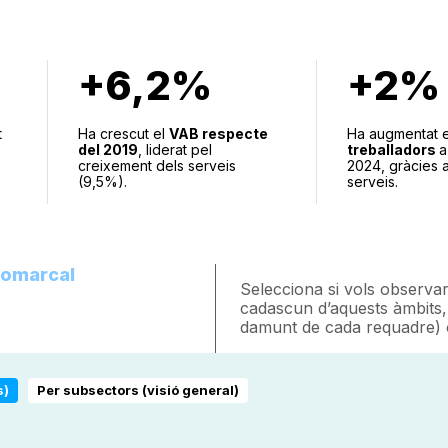
+6,2%
+2%
t
Ha crescut el
VAB respecte
Ha augmentat 
del 2019
, liderat pel
treballadors
a
creixement dels serveis
2024, gràcies a
(9,5%).
serveis.
comarcal
Selecciona si vols observar 
cadascun d’aquests àmbits, 
damunt de cada requadre) o
s)
Per subsectors (visió general)