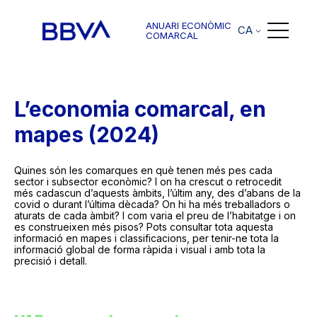
ANUARI ECONÒMIC
CA
COMARCAL
L’economia comarcal, en
mapes (2024)
Quines són les comarques en què tenen més pes cada
sector i subsector econòmic? I on ha crescut o retrocedit
més cadascun d’aquests àmbits, l’últim any, des d’abans de la
covid o durant l’última dècada? On hi ha més treballadors o
aturats de cada àmbit? I com varia el preu de l’habitatge i on
es construeixen més pisos? Pots consultar tota aquesta
informació en mapes i classificacions, per tenir-ne tota la
informació global de forma ràpida i visual i amb tota la
precisió i detall.